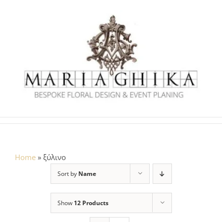
Skip
to
content
Home
»
ξύλινο
Sort by
Name
Show
12 Products