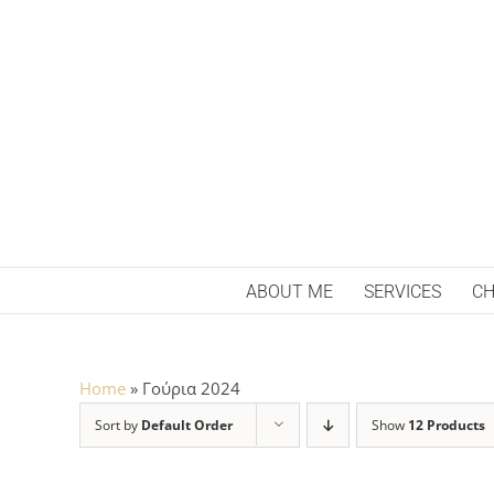
Skip
to
content
ABOUT ME
SERVICES
CH
Home
»
Γούρια 2024
Sort by
Default Order
Show
12 Products