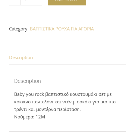
Baby
you
rock
suit
Category:
ΒΑΠΤΙΣΤΙΚΑ ΡΟΥΧΑ ΓΙΑ ΑΓΟΡΙΑ
500553C
quantity
Description
Description
Baby you rock βαπτιστικό κουστουμάκι σετ με
κόκκινο παντελόνι και ντένιμ σακάκι για μια πιο
τρέντι και μοντέρνα περίσταση.
Νούμερα: 12Μ