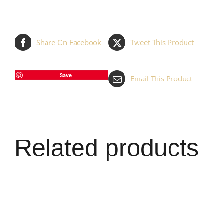
Share On Facebook
Tweet This Product
Save
Email This Product
Related products