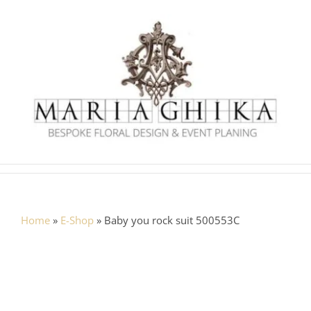
Skip
to
content
Home
»
E-Shop
»
Baby you rock suit 500553C