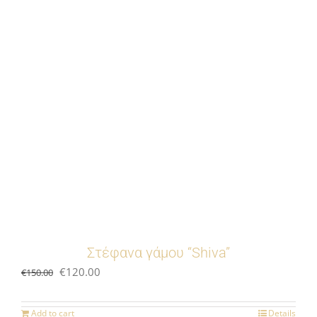
Στέφανα γάμου “Shiva”
Original
Current
€
120.00
€
150.00
price
price
was:
is:
Add to cart
Details