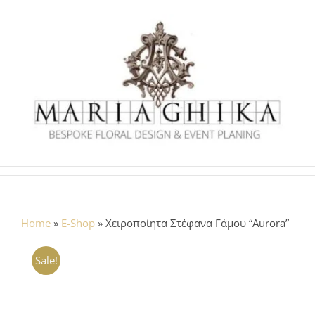
Skip
to
content
Home
»
E-Shop
»
Χειροποίητα Στέφανα Γάμου “Aurora”
Sale!