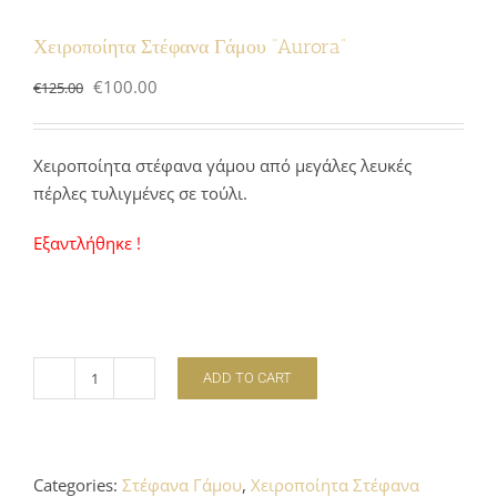
Χειροποίητα Στέφανα Γάμου “Aurora”
Original
Current
€
100.00
€
125.00
price
price
was:
is:
Χειροποίητα στέφανα γάμου από μεγάλες λευκές
€125.00.
€100.00.
πέρλες τυλιγμένες σε τούλι.
Εξαντλήθηκε !
ADD TO CART
Χειροποίητα
Στέφανα
Γάμου
"Aurora"
Categories:
Στέφανα Γάμου
,
Χειροποίητα Στέφανα