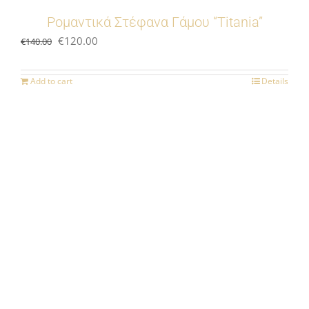
Ρομαντικά Στέφανα Γάμου “Titania”
Original
Current
€
120.00
€
140.00
price
price
was:
is:
Add to cart
Details
€140.00.
€120.00.