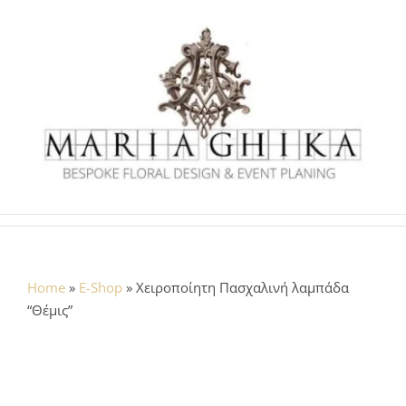
Skip
to
content
Home
»
E-Shop
»
Χειροποίητη Πασχαλινή λαμπάδα
“Θέμις”