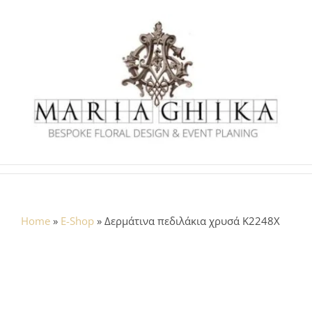
Skip
to
content
Home
»
E-Shop
»
Δερμάτινα πεδιλάκια χρυσά Κ2248Χ