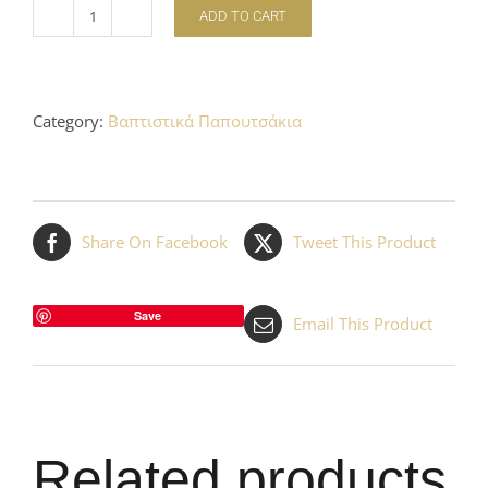
ADD TO CART
Δερμάτινα
πεδιλάκια
χρυσά
Κ2248Χ
Category:
Βαπτιστικά Παπουτσάκια
quantity
Share On Facebook
Tweet This Product
Save
Email This Product
Related products