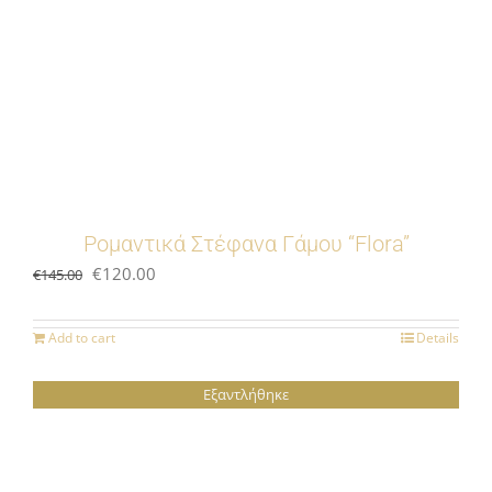
Ρομαντικά Στέφανα Γάμου “Flora”
Original
Current
€
120.00
€
145.00
price
price
was:
is:
Add to cart
Details
€145.00.
€120.00.
Εξαντλήθηκε