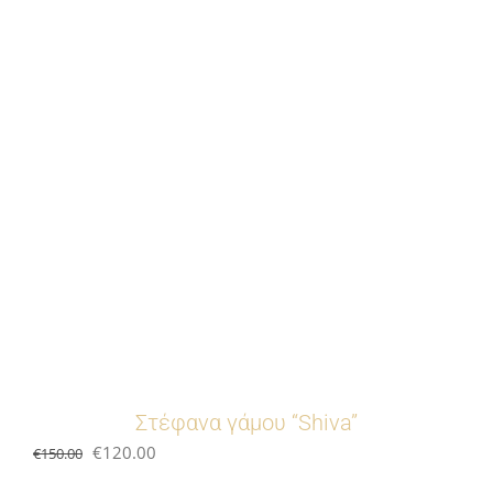
Στέφανα γάμου “Shiva”
Original
Current
€
120.00
€
150.00
price
price