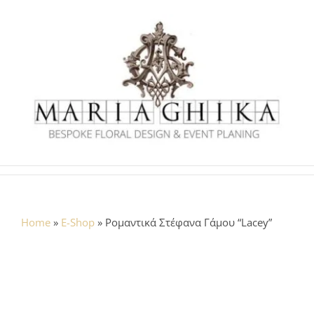
Skip
to
content
Home
»
E-Shop
»
Ρομαντικά Στέφανα Γάμου “Lacey”