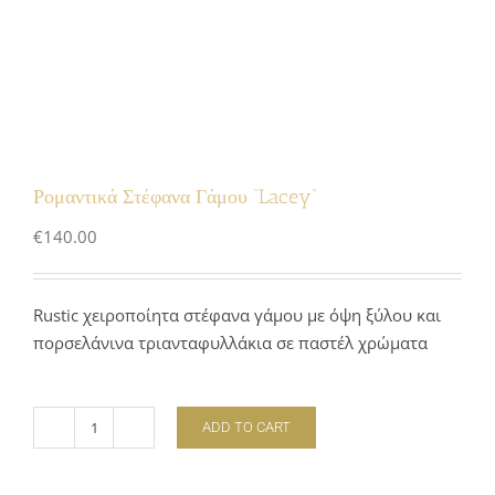
Ρομαντικά Στέφανα Γάμου “Lacey”
€
140.00
Rustic χειροποίητα στέφανα γάμου με όψη ξύλου και
πορσελάνινα τριανταφυλλάκια σε παστέλ χρώματα
ADD TO CART
Ρομαντικά
Στέφανα
Γάμου