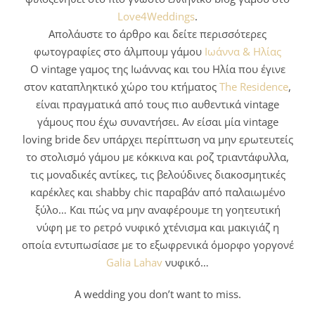
Love4Weddings
.
Απολάυστε το άρθρο και δείτε περισσότερες
φωτογραφίες στο άλμπουμ γάμου
Ιωάννα & Ηλίας
Ο vintage γαμος της Ιωάννας και του Ηλία που έγινε
στον καταπληκτικό χώρο του κτήματος
The Residence
,
είναι πραγματικά από τους πιο αυθεντικά vintage
γάμους που έχω συναντήσει. Αν είσαι μία vintage
loving bride δεν υπάρχει περίπτωση να μην ερωτευτείς
το στολισμό γάμου με κόκκινα και ροζ τριαντάφυλλα,
τις μοναδικές αντίκες, τις βελούδινες διακοσμητικές
καρέκλες και shabby chic παραβάν από παλαιωμένο
ξύλο… Και πώς να μην αναφέρουμε τη γοητευτική
νύφη με το ρετρό νυφικό χτένισμα και μακιγιάζ η
οποία εντυπωσίασε με το εξωφρενικά όμορφο γοργονέ
Galia Lahav
νυφικό…
A wedding you don’t want to miss.