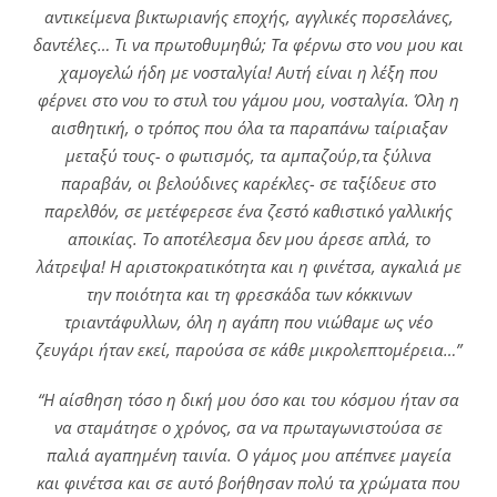
αντικείμενα βικτωριανής εποχής, αγγλικές πορσελάνες,
δαντέλες… Τι να πρωτοθυμηθώ; Τα φέρνω στο νου μου και
χαμογελώ ήδη με νοσταλγία! Αυτή είναι η λέξη που
φέρνει στο νου το στυλ του γάμου μου, νοσταλγία. Όλη η
αισθητική, ο τρόπος που όλα τα παραπάνω ταίριαξαν
μεταξύ τους- ο φωτισμός, τα αμπαζούρ,τα ξύλινα
παραβάν, οι βελούδινες καρέκλες- σε ταξίδευε στο
παρελθόν, σε μετέφερεσε ένα ζεστό καθιστικό γαλλικής
αποικίας. Το αποτέλεσμα δεν μου άρεσε απλά, το
λάτρεψα! Η αριστοκρατικότητα και η φινέτσα, αγκαλιά με
την ποιότητα και τη φρεσκάδα των κόκκινων
τριαντάφυλλων, όλη η αγάπη που νιώθαμε ως νέο
ζευγάρι ήταν εκεί, παρούσα σε κάθε μικρολεπτομέρεια…”
“Η αίσθηση τόσο η δική μου όσο και του κόσμου ήταν σα
να σταμάτησε ο χρόνος, σα να πρωταγωνιστούσα σε
παλιά αγαπημένη ταινία. Ο γάμος μου απέπνεε μαγεία
και φινέτσα και σε αυτό βοήθησαν πολύ τα χρώματα που