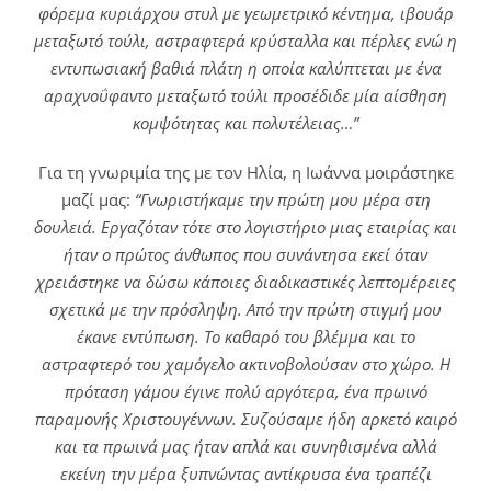
φόρεμα κυριάρχου στυλ με γεωμετρικό κέντημα, ιβουάρ
μεταξωτό τούλι, αστραφτερά κρύσταλλα και πέρλες ενώ η
εντυπωσιακή βαθιά πλάτη η οποία καλύπτεται με ένα
αραχνοΰφαντο μεταξωτό τούλι προσέδιδε μία αίσθηση
κομψότητας και πολυτέλειας…”
Για τη γνωριμία της με τον Ηλία, η Ιωάννα μοιράστηκε
μαζί μας:
“Γνωριστήκαμε την πρώτη μου μέρα στη
δουλειά. Εργαζόταν τότε στο λογιστήριο μιας εταιρίας και
ήταν ο πρώτος άνθωπος που συνάντησα εκεί όταν
χρειάστηκε να δώσω κάποιες διαδικαστικές λεπτομέρειες
σχετικά με την πρόσληψη. Από την πρώτη στιγμή μου
έκανε εντύπωση. Το καθαρό του βλέμμα και το
αστραφτερό του χαμόγελο ακτινοβολούσαν στο χώρο. Η
πρόταση γάμου έγινε πολύ αργότερα, ένα πρωινό
παραμονής Χριστουγέννων. Συζούσαμε ήδη αρκετό καιρό
και τα πρωινά μας ήταν απλά και συνηθισμένα αλλά
εκείνη την μέρα ξυπνώντας αντίκρυσα ένα τραπέζι