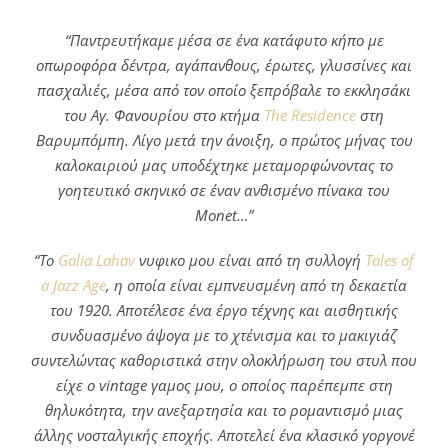
“Παντρευτήκαμε μέσα σε ένα κατάφυτο κήπο με
οπωροφόρα δέντρα, αγάπανθους, έρωτες, γλυσσίνες και
πασχαλιές, μέσα από τον οποίο ξεπρόβαλε το εκκλησάκι
του Αγ. Φανουρίου στο κτήμα
The Residence
στη
Βαρυμπόμπη. Λίγο μετά την άνοιξη, ο πρώτος μήνας του
καλοκαιριού μας υποδέχτηκε μεταμορφώνοντας το
γοητευτικό σκηνικό σε έναν ανθισμένο πίνακα του
Monet…”
“Το
Galia Lahav
νυφικο μου είναι από τη συλλογή
Tales of
a Jazz Age
, η οποία είναι εμπνευσμένη από τη δεκαετία
του 1920. Αποτέλεσε ένα έργο τέχνης και αισθητικής
συνδυασμένο άψογα με το χτένισμα και το μακιγιάζ
συντελώντας καθοριστικά στην ολοκλήρωση του στυλ που
είχε ο vintage γαμος μου, ο οποίος παρέπεμπε στη
θηλυκότητα, την ανεξαρτησία και το ρομαντισμό μιας
άλλης νοσταλγικής εποχής. Αποτελεί ένα κλασικό γοργονέ