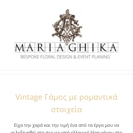
Skip
to
content
Vintage Γάμος με ρομαντικά
στοιχεία
Είχα την χαρά και την τιμή ένα από τα έργα μου να
φιλοξενηθεί στο πιο γνωστό ελληνικό blog γάμου στο