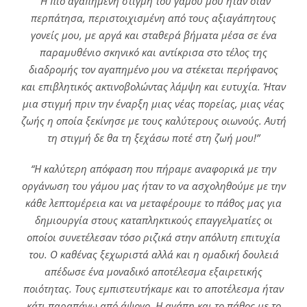
“Η πιο αγαπημένη στιγμή του γάμου μου ήταν όταν
περπάτησα, περιστοιχισμένη από τους αξιαγάπητους
γονείς μου, με αργά και σταθερά βήματα μέσα σε ένα
παραμυθένιο σκηνικό και αντίκρισα στο τέλος της
διαδρομής τον αγαπημένο μου να στέκεται περήφανος
και επιβλητικός ακτινοβολώντας λάμψη και ευτυχία. Ήταν
μια στιγμή πριν την έναρξη μιας νέας πορείας, μιας νέας
ζωής η οποία ξεκίνησε με τους καλύτερους οιωνούς. Αυτή
τη στιγμή δε θα τη ξεχάσω ποτέ στη ζωή μου!”
“Η καλύτερη απόφαση που πήραμε αναφορικά με την
οργάνωση του γάμου μας ήταν το να ασχοληθούμε με την
κάθε λεπτομέρεια και να μεταφέρουμε το πάθος μας για
δημιουργία στους καταπληκτικούς επαγγελματίες οι
οποίοι συνετέλεσαν τόσο ριζικά στην απόλυτη επιτυχία
του. Ο καθένας ξεχωριστά αλλά και η ομαδική δουλειά
απέδωσε ένα μοναδικό αποτέλεσμα εξαιρετικής
ποιότητας. Τους εμπιστευτήκαμε και το αποτέλεσμα ήταν
κάτι παραπάνω από άψογο. Η αγάπη και το πάθος με το