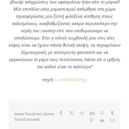
ιβουάρ αποχρώσεις των υφασμάτων ήταν κάτι το μαγικό!
Μία επιπλέον νότα ρομαντισμού απλώθηκε στο χώρο
προσφέροντας μία ζεστή φιλόξενη αίσθηση στους
καλεσμένους, αναβαθμίζοντας ακόμα περισσότερο την
αίγλη του country-chic που επιθυμούσαμε να
αποδώσουμε. Έτσι η τελική συμβουλή μου στις νέες
νύφες είναι να έχουν πάντα θετική σκέψη, να παραμένουν
δημιουργικές με αστείρευτη φαντασία και να
οργανώνουν το γάμο τους πιστεύοντας πάντα ότι ο εχθρός
του καλού είναι το καλύτερο”
πηγή:
Love4Weddings
Facebook
X
Reddit
LinkedIn
WhatsApp
Tumblr
Share This Story, Choose
Your Platform!
Pinterest
Vk
Email