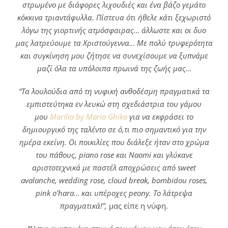
στρωμένο με διάφορες λιχουδιές και ένα βάζο γεμάτο
κόκκινα τριαντάφυλλα. Πίστευα ότι ήθελε κάτι ξεχωριστό
λόγω της γιορτινής ατμόσφαιρας… άλλωστε και οι δυο
μας λατρεύουμε τα Χριστούγεννα… Με πολύ τρυφερότητα
και συγκίνηση μου ζήτησε να συνεχίσουμε να ξυπνάμε
μαζί όλα τα υπόλοιπα πρωινά της ζωής μας…
“Τα λουλούδια από τη νυφική ανθοδέσμη πραγματικά τα
εμπιστεύτηκα εν λευκώ στη σχεδιάστρια του γάμου
μου
Marilia by Maria Ghika
για να εκφράσει το
δημιουργικό της ταλέντο σε ό,τι πιο σημαντικό για την
ημέρα εκείνη. Οι ποικιλίες που διάλεξε ήταν στο χρώμα
του πάθους, piano rose και Naomi και γλύκανε
αριστοτεχνικά με παστέλ αποχρώσεις από sweet
avalanche, wedding rose, cloud break, bombidou roses,
pink o’hara… και υπέροχες peony. Το λάτρεψα
πραγματικά!”,
μας είπε η νύφη.