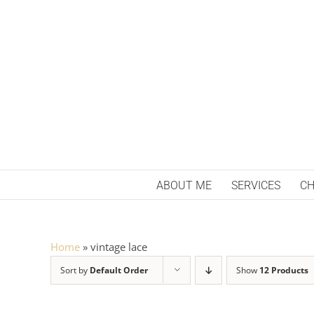
Skip
to
content
ABOUT ME
SERVICES
CH
Home
»
vintage lace
Sort by
Default Order
Show
12 Products