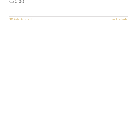
€
30.00
Add to cart
Details